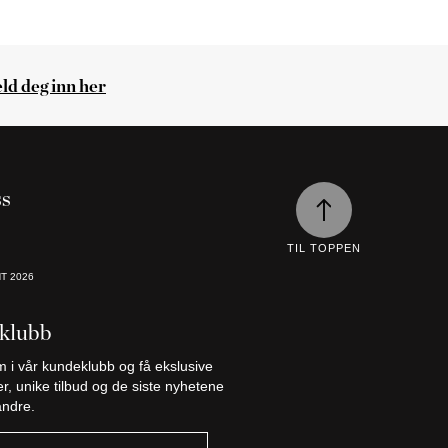
ld deg inn her
ss
TIL TOPPEN
HT
2026
klubb
m i vår kundeklubb og få ekslusive
er, unike tilbud og de siste nyhetene
 andre.