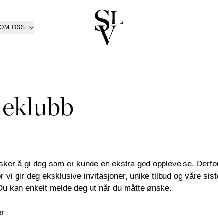
OM OSS
R NORGE
KATALOG
ㅤ
r
n
Katalog 2025/2026
Ski
asjon
/Kolsås
Katalog hagemøbler
Oslo/Skøyen
eklubb
ER
GULVTEPPER
UTENDØRS
om
men
Katalog B2B
Stavanger
RASJON
VASER OG LYSGLASS
tøy
sund
Bestill katalog
Trondheim
 LYS
BRETT
FAT OG SKÅLER
GER
RAMMEMADRASSER
ner
ansand
Tønsberg
BØKER
PYNTEPUTER
PLEDD
RASSER
SENGEGAVLER
ETØY
SENGESETT
PUTEVAR
trøm
Ålesund
KURVER
DEKOR
SPEIL
PER
NATTBORD
ENGETEPPER
KSTILER
ING
GAVEKORT
rsalg
Nettbutikk
 HODEPUTER
ønsker å gi deg som er kunde en ekstra god opplevelse. Derfo
Outlet
Gavekort
vi gir deg eksklusive invitasjoner, unike tilbud og våre siste
 Du kan enkelt melde deg ut når du måtte ønske.
er