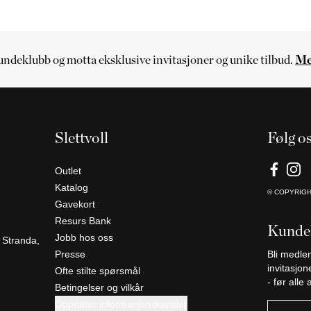
kundeklubb og motta eksklusive invitasjoner og unike tilbud.
Me
Slettvoll
Følg o
Outlet
Katalog
© COPYRIG
Gavekort
Resurs Bank
Kunde
Jobb hos oss
 Stranda,
Presse
Bli medle
invitasjon
Ofte stilte spørsmål
- før alle
Betingelser og vilkår
Oppdater informasjonskapsler