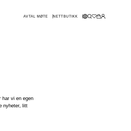
AVTAL MØTE
NETTBUTIKK
BUTIKKER SVERIGE
Velg språk:
Norsk
Göteborg
Malmø
Dansk
Stockholm
English
Svenska
BUTIKKER DANMARK
København
r har vi en egen
 nyheter, litt
SHOWROOM SPANIA
Marbella