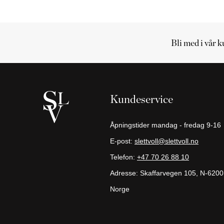
Bli med i vår 
Handlekurv
Handlekurven
er
Kundeservice
tom
Fortsett
Åpningstider mandag - fredag 9-16
å
E-post:
slettvoll@slettvoll.no
handle
Telefon:
+47 70 26 88 10
Adresse: Skaffarvegen 105, N-6200
Norge