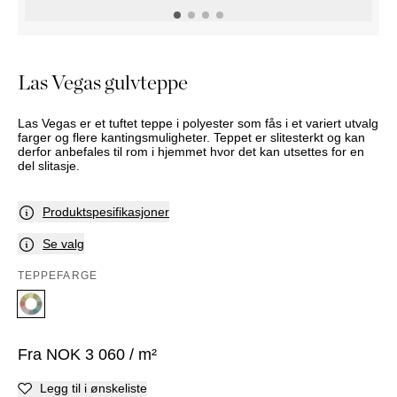
NATTBORD
KRUKKER
KURVER
Marbella
DEKOR
Palma
SPEIL
Las Vegas gulvteppe
BORDDEKNING
Las Vegas er et tuftet teppe i polyester som fås i et variert utvalg
farger og flere kantingsmuligheter. Teppet er slitesterkt og kan
derfor anbefales til rom i hjemmet hvor det kan utsettes for en
del slitasje.
Produktspesifikasjoner
Se valg
TEPPEFARGE
Fra
NOK
3 060
/ m²
Legg til i ønskeliste