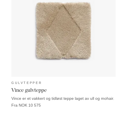
GULVTEPPER
GUL
Vince gulvteppe
Thin
Vince er et vakkert og tidløst teppe laget av ull og mohair.
Thinst
teppet
Fra NOK 10 575
Fra N