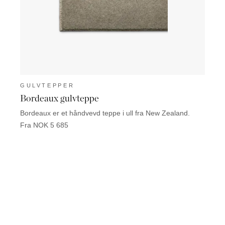
GULVTEPPER
GUL
Bordeaux gulvteppe
Liss
Bordeaux er et håndvevd teppe i ull fra New Zealand.
Lissab
Fra NOK 5 685
Fra N