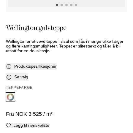
NATTBORD
KRUKKER
KURVER
Marbella
DEKOR
Palma
SPEIL
Wellington gulvteppe
BORDDEKNING
Wellington er et vevd teppe i sisal som fås i mange ulike farger
og flere kantingsmuligheter. Teppet er slitesterkt og tåler å bli
utsatt for en del slitasje.
Produktspesifikasjoner
Se valg
TEPPEFARGE
Fra
NOK
3 525
/ m²
Legg til i ønskeliste