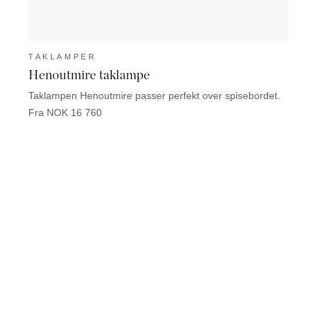
TAKLAMPER
TAK
Henoutmire taklampe
Mete
Taklampen Henoutmire passer perfekt over spisebordet.
Taklam
perfek
Fra NOK 16 760
Fra N