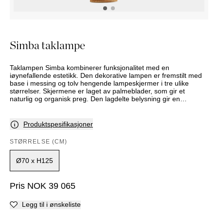
NATTBORD
KRUKKER
KURVER
Marbella
DEKOR
Palma
SPEIL
Simba taklampe
BORDDEKNING
Taklampen Simba kombinerer funksjonalitet med en
iøynefallende estetikk. Den dekorative lampen er fremstilt med
base i messing og tolv hengende lampeskjermer i tre ulike
størrelser. Skjermene er laget av palmeblader, som gir et
naturlig og organisk preg. Den lagdelte belysning gir en
stemningsfull atmosfære. Denne varen fremstilles på bestilling -
leveringstid må derfor påregnes. Sortiment og utvalg varierer
mellom butikkene. Kontakt din nærmeste Slettvollbutikk for mer
Produktspesifikasjoner
informasjon.
STØRRELSE (CM)
Ø70 x H125
Pris
NOK
39 065
Legg til i ønskeliste