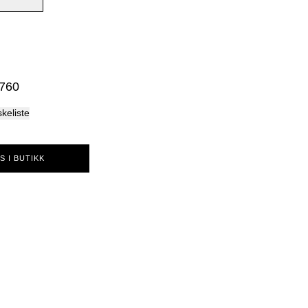
Palma
 760
skeliste
S I BUTIKK