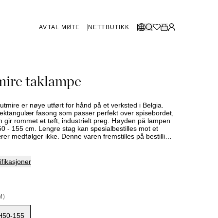
AVTAL MØTE
NETTBUTIKK
BUTIKKER SVERIGE
Velg språk:
ire taklampe
Norsk
Göteborg
Malmø
Dansk
Stockholm
mire er nøye utført for hånd på et verksted i Belgia.
English
ektangulær fasong som passer perfekt over spisebordet,
 gir rommet et tøft, industrielt preg. Høyden på lampen
Svenska
50 - 155 cm. Lengre stag kan spesialbestilles mot et
ærer medfølger ikke. Denne varen fremstilles på bestilling
BUTIKKER DANMARK
å derfor påregnes. Sortiment og utvalg varierer mellom
kt din nærmeste Slettvollbutikk for mer informasjon.
København
fikasjoner
SHOWROOM SPANIA
M)
Marbella
H50-155