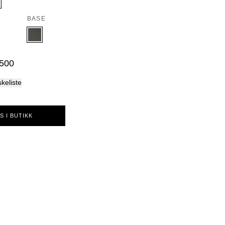
Palma
BASE
 500
skeliste
S I BUTIKK