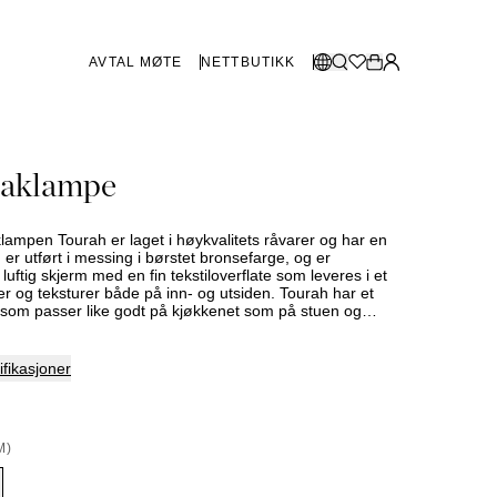
AVTAL MØTE
NETTBUTIKK
BUTIKKER SVERIGE
Velg språk:
taklampe
Norsk
Göteborg
Malmø
Dansk
Stockholm
lampen Tourah er laget i høykvalitets råvarer og har en
English
en er utført i messing i børstet bronsefarge, og er
uftig skjerm med en fin tekstiloverflate som leveres i et
Svenska
er og teksturer både på inn- og utsiden. Tourah har et
som passer like godt på kjøkkenet som på stuen og
BUTIKKER DANMARK
pen kan justeres i høyden. Denne varen fremstilles på
ringstid må derfor påregnes. Sortiment og utvalg varierer
. Kontakt din nærmeste Slettvollbutikk for mer
København
fikasjoner
SHOWROOM SPANIA
M)
Marbella