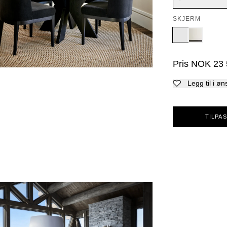
SKJERM
Pris
NOK
23
Legg til i øn
TILPAS