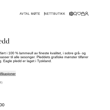
AVTAL MØTE
NETTBUTIKK
BUTIKKER SVERIGE
Velg språk:
edd
Norsk
Göteborg
Malmø
Dansk
Stockholm
ført i 100 % lammeull av fineste kvalitet, i sobre grå- og
English
sser til alle sesonger. Pleddets grafiske mønster tilfører
. Eagle pledd er laget i Tyskland.
Svenska
BUTIKKER DANMARK
fikasjoner
København
M)
SHOWROOM SPANIA
00
Marbella