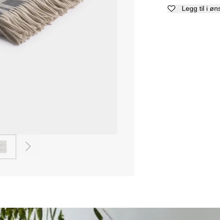
Legg til i øn
2