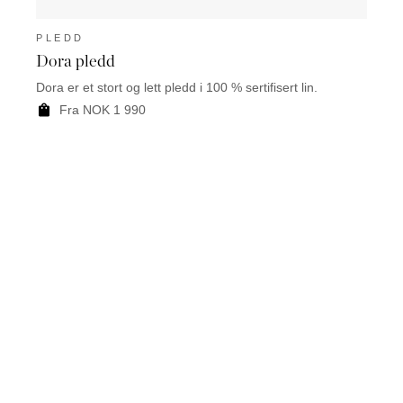
PLEDD
PLE
Dora pledd
Eday
Dora er et stort og lett pledd i 100 % sertifisert lin.
Eday e
fiskeb
Fra NOK 1 990
F