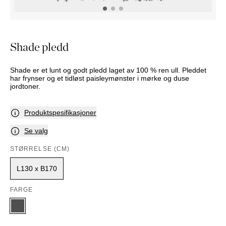
NATTBORD
KRUKKER
KURVER
Marbella
DEKOR
Palma
SPEIL
Shade pledd
BORDDEKNING
Shade er et lunt og godt pledd laget av 100 % ren ull. Pleddet
har frynser og et tidløst paisleymønster i mørke og duse
jordtoner.
Produktspesifikasjoner
Se valg
STØRRELSE (CM)
L130 x B170
FARGE