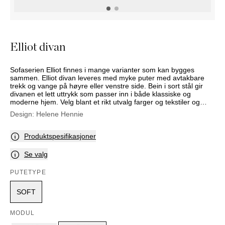
NATTBORD
KRUKKER
KURVER
Marbella
DEKOR
Palma
SPEIL
Elliot divan
BORDDEKNING
Sofaserien Elliot finnes i mange varianter som kan bygges
sammen. Elliot divan leveres med myke puter med avtakbare
trekk og vange på høyre eller venstre side. Bein i sort stål gir
divanen et lett uttrykk som passer inn i både klassiske og
moderne hjem. Velg blant et rikt utvalg farger og tekstiler og
tilpass møbelet etter din egen smak.
Design:
Helene Hennie
Produktspesifikasjoner
Se valg
PUTETYPE
SOFT
MODUL