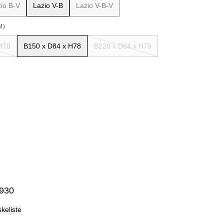
io B-V
Lazio V-B
Lazio V-B-V
Palma
M)
H78
B150 x D84 x H78
B220 x D84 x H78
10
11
12
13
14
15
 930
skeliste