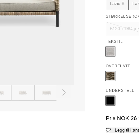
Lazio B
Laz
STØRRELSE (C
B120 x D84 x 
TEKSTIL
OVERFLATE
UNDERSTELL
4
5
6
7
8
9
Pris
NOK
26
Legg til i øn