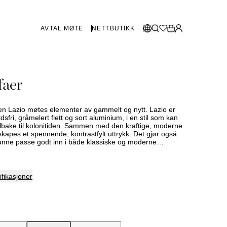
AVTAL MØTE
NETTBUTIKK
BUTIKKER SVERIGE
Velg språk:
faer
Norsk
Göteborg
Malmø
Dansk
Stockholm
n Lazio møtes elementer av gammelt og nytt. Lazio er
English
ldsfri, gråmelert flett og sort aluminium, i en stil som kan
ilbake til kolonitiden. Sammen med den kraftige, moderne
Svenska
skapes et spennende, kontrastfylt uttrykk. Det gjør også
kunne passe godt inn i både klassiske og moderne
BUTIKKER DANMARK
are og har avtakbare trekk som kan vaskes skånsomt
København
fikasjoner
SHOWROOM SPANIA
Marbella