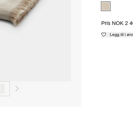
Pris
NOK
2 4
Legg til i øn
2