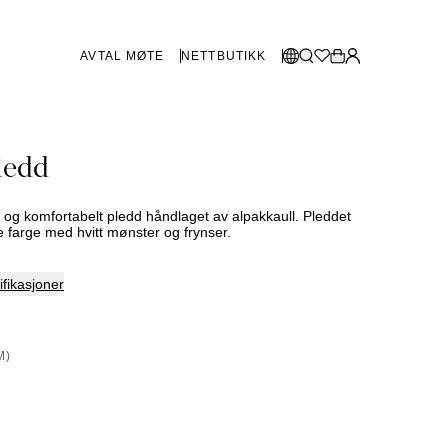
AVTAL MØTE
NETTBUTIKK
BUTIKKER SVERIGE
Velg språk:
ledd
Norsk
Göteborg
Malmø
Dansk
Stockholm
 og komfortabelt pledd håndlaget av alpakkaull. Pleddet
English
e farge med hvitt mønster og frynser.
Svenska
fikasjoner
BUTIKKER DANMARK
København
M)
SHOWROOM SPANIA
Marbella