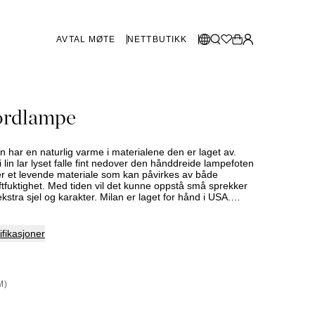
AVTAL MØTE
NETTBUTIKK
BUTIKKER SVERIGE
Velg språk:
ordlampe
Norsk
Göteborg
Malmø
Dansk
Stockholm
 har en naturlig varme i materialene den er laget av.
English
lin lar lyset falle fint nedover den hånddreide lampefoten
 er et levende materiale som kan påvirkes av både
Svenska
ftfuktighet. Med tiden vil det kunne oppstå små sprekker
stra sjel og karakter. Milan er laget for hånd i USA.
BUTIKKER DANMARK
tilles på bestilling - leveringstid må derfor påregnes.
alg varierer mellom butikkene. Kontakt din nærmeste
or mer informasjon.
København
fikasjoner
SHOWROOM SPANIA
M)
Marbella