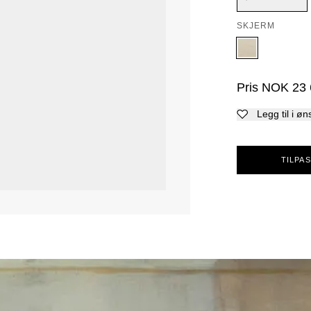
SKJERM
Pris
NOK
23
Legg til i øn
TILPAS