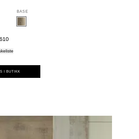
Palma
BASE
 610
skeliste
S I BUTIKK