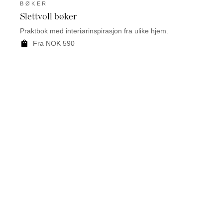
BØKER
BØK
Slettvoll bøker
Move
Praktbok med interiørinspirasjon fra ulike hjem.
Move a
hennes
Fra NOK 590
F