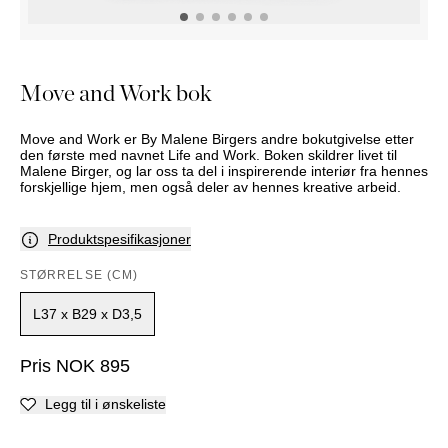
NATTBORD
KRUKKER
KURVER
Marbella
DEKOR
Palma
SPEIL
Move and Work bok
BORDDEKNING
Move and Work er By Malene Birgers andre bokutgivelse etter
den første med navnet Life and Work. Boken skildrer livet til
Malene Birger, og lar oss ta del i inspirerende interiør fra hennes
forskjellige hjem, men også deler av hennes kreative arbeid.
Produktspesifikasjoner
STØRRELSE (CM)
L37 x B29 x D3,5
Pris
NOK
895
Legg til i ønskeliste