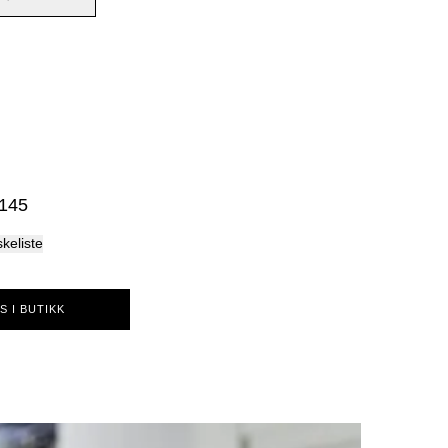
Palma
 145
skeliste
S I BUTIKK