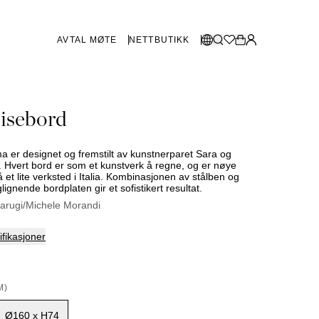
AVTAL MØTE
NETTBUTIKK
BUTIKKER SVERIGE
Velg språk:
isebord
Norsk
Göteborg
Malmø
Dansk
Stockholm
 er designet og fremstilt av kunstnerparet Sara og
English
 Hvert bord er som et kunstverk å regne, og er nøye
å et lite verksted i Italia. Kombinasjonen av stålben og
Svenska
lignende bordplaten gir et sofistikert resultat.
BUTIKKER DANMARK
arugi/Michele Morandi
København
fikasjoner
SHOWROOM SPANIA
M)
Marbella
Ø160 x H74