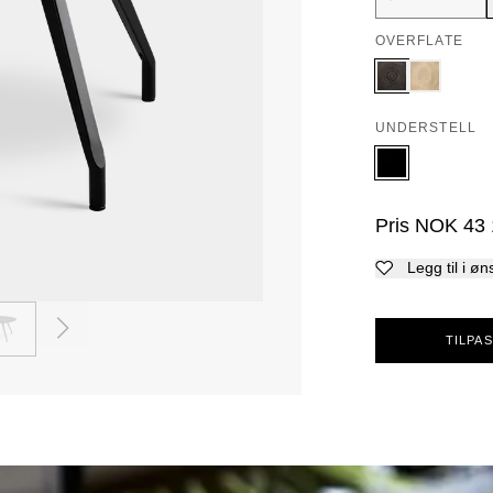
OVERFLATE
UNDERSTELL
Pris
NOK
43
Legg til i øn
2
TILPAS