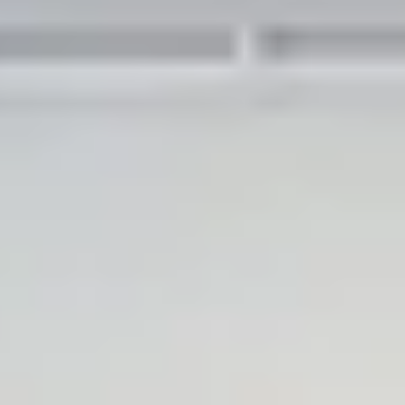
NATTBORD
KRUKKER
KURVER
Marbella
DEKOR
Palma
SPEIL
BORDDEKNING