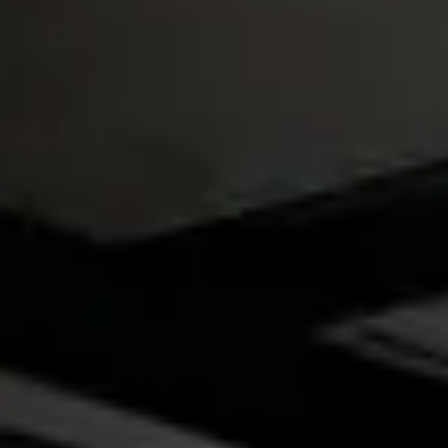
NATTBORD
KRUKKER
KURVER
Marbella
DEKOR
Palma
SPEIL
BORDDEKNING