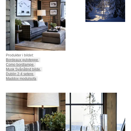
Produkter i bildet:
Bordeaux gulvteppe
,
Como bordlampe
,
Musk Svånåtind bilde
,
Dublin 2-4 setere
,
Maddox modulsofa