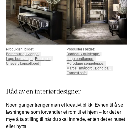
Produkter i bildet:
Produkter i bildet:
Bordeaux gulvteppe
,
Bordeaux gulvteppe
,
Lago bordlampe
,
Bond pall
,
Lago bordlampe
,
Chevely konsollbord
Morodune sengeteppe
,
Marcel småbord
,
Bond pall
,
Earnest sofa
Råd av en interiørdesigner
Noen ganger trenger man et kreativt blikk. Evnen til å se
løsningene som forvandler et rom til et hjem – for det er
mye å ta stilling til når du skal innrede, enten det er huset
eller hytta.