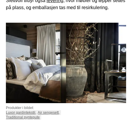
Slettvoll tilbyr også
levering
, hvor møbler og tepper settes
på plass, og emballasjen tas med til resirkulering.
Produkter i bildet:
Luxor gardintekstil
,
Air sengesett
,
Traditional pyntepute