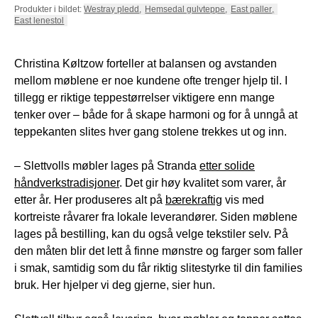
Produkter i bildet:
Westray pledd
,
Hemsedal gulvteppe
,
East paller
,
East lenestol
Christina Køltzow forteller at balansen og avstanden
mellom møblene er noe kundene ofte trenger hjelp til. I
tillegg er riktige teppestørrelser viktigere enn mange
tenker over – både for å skape harmoni og for å unngå at
teppekanten slites hver gang stolene trekkes ut og inn.
– Slettvolls møbler lages på Stranda
etter solide
håndverkstradisjoner
. Det gir høy kvalitet som varer, år
etter år. Her produseres alt på
bærekraftig
vis med
kortreiste råvarer fra lokale leverandører. Siden møblene
lages på bestilling, kan du også velge tekstiler selv. På
den måten blir det lett å finne mønstre og farger som faller
i smak, samtidig som du får riktig slitestyrke til din families
bruk. Her hjelper vi deg gjerne, sier hun.