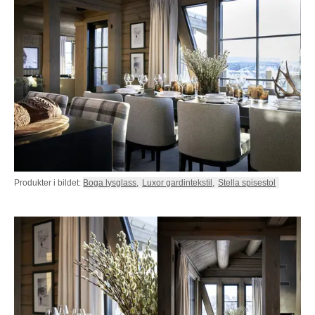
Produkter i bildet:
Boga lysglass
,
Luxor gardintekstil
,
Stella spisestol