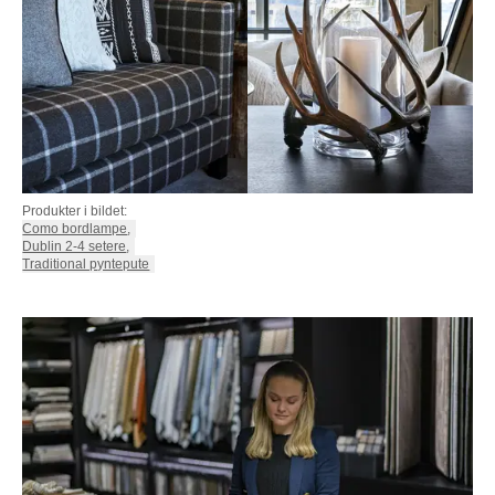
Produkter i bildet:
Como bordlampe
,
Dublin 2-4 setere
,
Traditional pyntepute