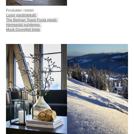
Produkter i bildet:
Luxor gardintekstil
,
The Belgian Towel Fouta pledd
,
Hemsedal gulvteppe
,
Musk Dovrefjell bilde