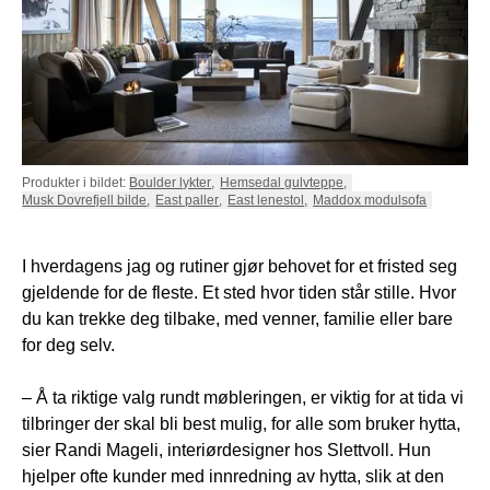
NATTBORD
KRUKKER
KURVER
Marbella
DEKOR
Palma
SPEIL
BORDDEKNING
Produkter i bildet:
Boulder lykter
,
Hemsedal gulvteppe
,
Musk Dovrefjell bilde
,
East paller
,
East lenestol
,
Maddox modulsofa
I hverdagens jag og rutiner gjør behovet for et fristed seg
gjeldende for de fleste. Et sted hvor tiden står stille. Hvor
du kan trekke deg tilbake, med venner, familie eller bare
for deg selv.
– Å ta riktige valg rundt møbleringen, er viktig for at tida vi
tilbringer der skal bli best mulig, for alle som bruker hytta,
sier Randi Mageli, interiørdesigner hos Slettvoll. Hun
hjelper ofte kunder med innredning av hytta, slik at den