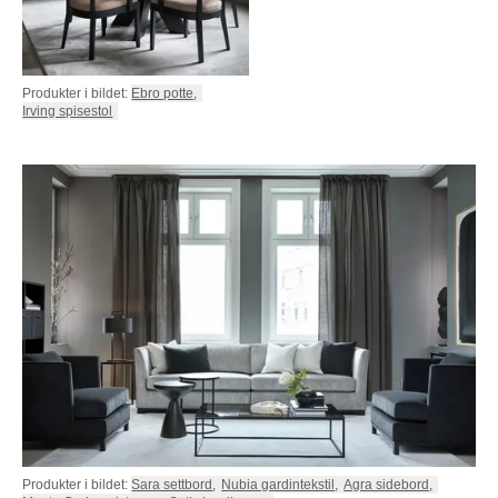
Produkter i bildet:
Ebro potte
,
Irving spisestol
Produkter i bildet:
Sara settbord
,
Nubia gardintekstil
,
Agra sidebord
,