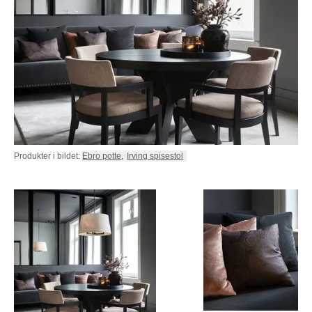
Produkter i bildet:
Ebro potte
,
Irving spisestol