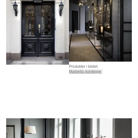
NATTBORD
KRUKKER
KURVER
Marbella
DEKOR
Palma
SPEIL
BORDDEKNING
Produkter i bildet:
Marbella gulvteppe