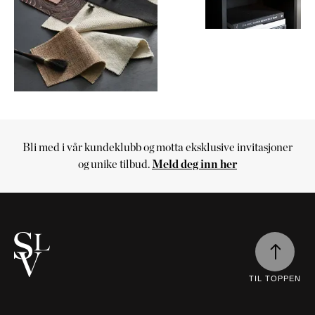
Bli med i vår kundeklubb og motta eksklusive invitasjoner
Handlekurv
og unike tilbud.
Meld deg inn her
Handlekurven
er
tom
Fortsett
å
handle
TIL TOPPEN