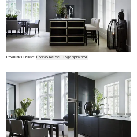
NATTBORD
KRUKKER
KURVER
Marbella
DEKOR
Palma
SPEIL
BORDDEKNING
Produkter i bildet:
Cosmo barstol
,
Lago spisestol