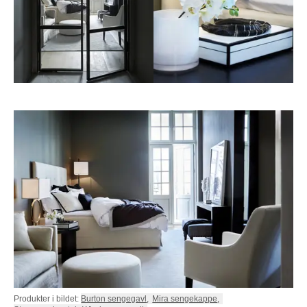
Produkter i bildet:
Burton sengegavl
,
Mira sengekappe
,