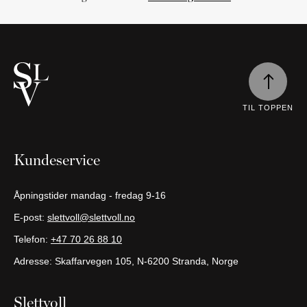
Handlekurven
er
tom
Fortsett
å
handle
TIL TOPPEN
Kundeservice
Åpningstider mandag - fredag 9-16
E-post:
slettvoll@slettvoll.no
Telefon:
+47 70 26 88 10
Adresse: Skaffarvegen 105, N-6200 Stranda, Norge
Slettvoll