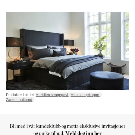
Produkter i bildet:
Meridien sengegavl
,
Mira sengekappe
,
Zander nattbord
Bli med i vår kundeklubb og motta eksklusive invitasjoner
Handlekurv
og unike tilbud.
Meld deg inn her