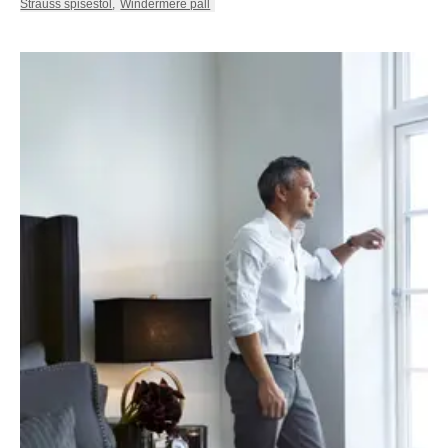
Strauss spisestol
,
Windermere pall