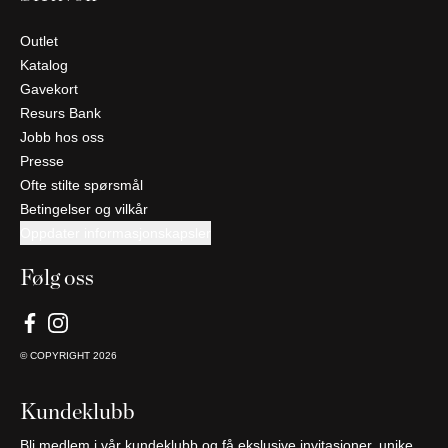
Outlet
Katalog
Gavekort
Resurs Bank
Jobb hos oss
Presse
Ofte stilte spørsmål
Betingelser og vilkår
Oppdater informasjonskapsler
Følg oss
© COPYRIGHT
2026
Kundeklubb
Bli medlem i vår kundeklubb og få ekslusive invitasjoner, unike