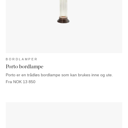
NATTBORD
KRUKKER
KURVER
Marbella
DEKOR
Palma
SPEIL
BORDDEKNING
BORDLAMPER
Porto bordlampe
Porto er en trådløs bordlampe som kan brukes inne og ute.
Fra
NOK
13 850