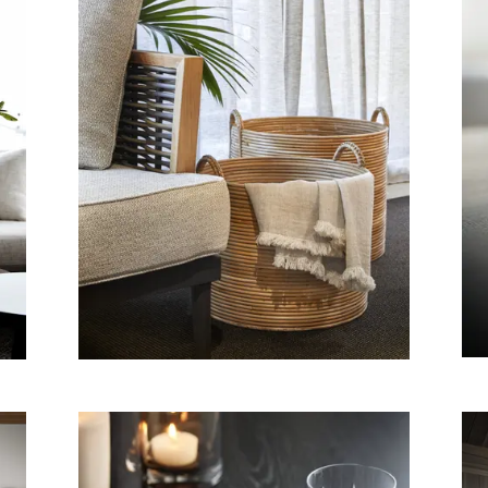
Bøker
r