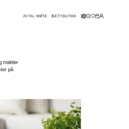
AVTAL MØTE
NETTBUTIKK
BUTIKKER SVERIGE
Velg språk:
Norsk
Göteborg
Malmø
Dansk
og møbler
Stockholm
English
ter på
Svenska
BUTIKKER DANMARK
København
SHOWROOM SPANIA
Marbella