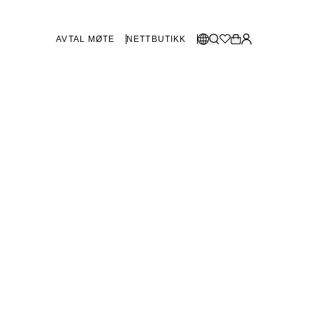
AVTAL MØTE
NETTBUTIKK
BUTIKKER SVERIGE
Velg språk:
Norsk
Göteborg
Malmø
Dansk
Stockholm
English
Svenska
BUTIKKER DANMARK
København
SHOWROOM SPANIA
Marbella