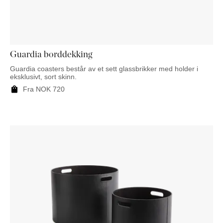
NATTBORD
KRUKKER
KURVER
Marbella
DEKOR
Palma
SPEIL
BORDDEKNING
Guardia borddekking
Guardia coasters består av et sett glassbrikker med holder i
eksklusivt, sort skinn.
Fra
NOK
720