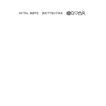
AVTAL MØTE
NETTBUTIKK
BUTIKKER SVERIGE
Velg språk:
Norsk
Göteborg
Malmø
Dansk
Stockholm
English
Svenska
BUTIKKER DANMARK
København
SHOWROOM SPANIA
Marbella