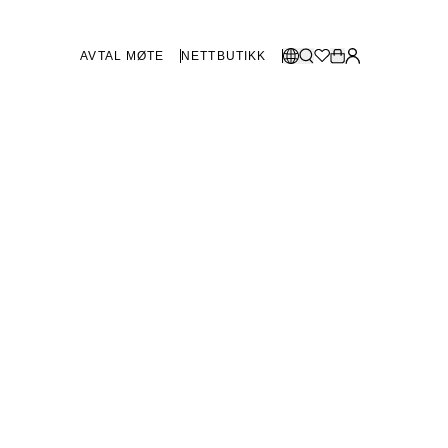
AVTAL MØTE
NETTBUTIKK
BUTIKKER SVERIGE
Velg språk:
Norsk
Göteborg
Malmø
Dansk
Stockholm
English
Svenska
BUTIKKER DANMARK
København
SHOWROOM SPANIA
Marbella