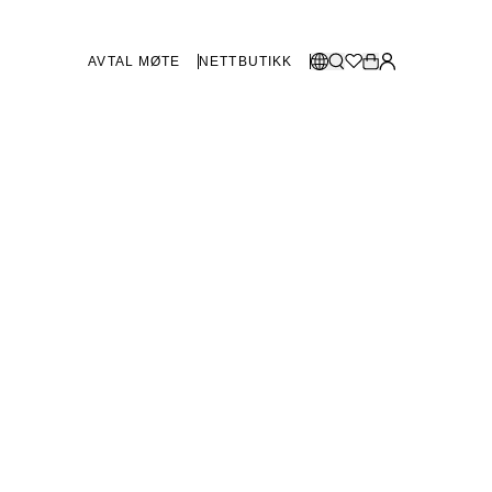
AVTAL MØTE
NETTBUTIKK
BUTIKKER SVERIGE
Velg språk:
Norsk
Göteborg
Malmø
Dansk
Stockholm
English
Svenska
BUTIKKER DANMARK
København
SHOWROOM SPANIA
Marbella