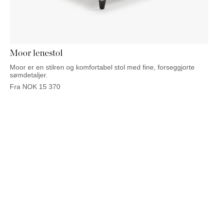
NATTBORD
KRUKKER
KURVER
Marbella
DEKOR
Palma
SPEIL
BORDDEKNING
Moor lenestol
Moor er en stilren og komfortabel stol med fine, forseggjorte
sømdetaljer.
Fra
NOK
15 370