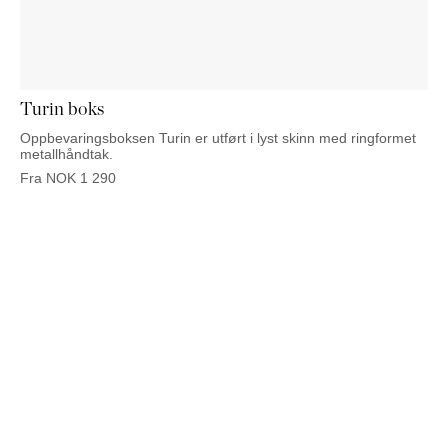
NATTBORD
KRUKKER
KURVER
Marbella
DEKOR
Palma
SPEIL
BORDDEKNING
Turin boks
Oppbevaringsboksen Turin er utført i lyst skinn med ringformet
metallhåndtak.
Fra
NOK
1 290