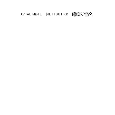
AVTAL MØTE
NETTBUTIKK
BUTIKKER SVERIGE
Velg språk:
Norsk
Göteborg
Malmø
Dansk
Stockholm
English
Svenska
BUTIKKER DANMARK
København
SHOWROOM SPANIA
Marbella