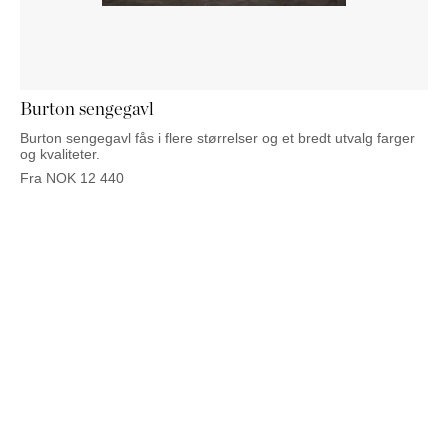
NATTBORD
KRUKKER
KURVER
Marbella
DEKOR
Palma
SPEIL
BORDDEKNING
Burton sengegavl
Burton sengegavl fås i flere størrelser og et bredt utvalg farger
og kvaliteter.
Fra
NOK
12 440