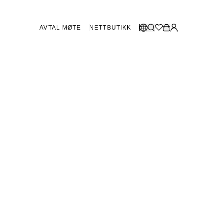
AVTAL MØTE
NETTBUTIKK
BUTIKKER SVERIGE
Velg språk:
Norsk
Göteborg
Malmø
Dansk
Stockholm
English
Svenska
BUTIKKER DANMARK
København
SHOWROOM SPANIA
Marbella