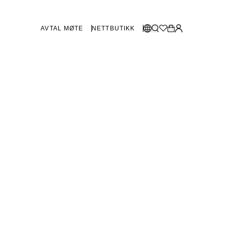
AVTAL MØTE
NETTBUTIKK
BUTIKKER SVERIGE
Velg språk:
Norsk
Göteborg
Malmø
Dansk
Stockholm
English
Svenska
BUTIKKER DANMARK
København
SHOWROOM SPANIA
Marbella