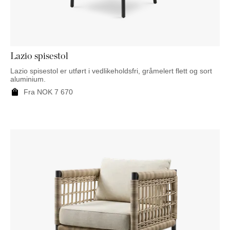
NATTBORD
KRUKKER
KURVER
Marbella
DEKOR
Palma
SPEIL
BORDDEKNING
Lazio spisestol
Lazio spisestol er utført i vedlikeholdsfri, gråmelert flett og sort
aluminium.
Fra
NOK
7 670