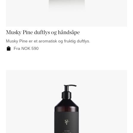
NATTBORD
KRUKKER
KURVER
Marbella
DEKOR
Palma
SPEIL
BORDDEKNING
Musky Pine duftlys og håndsåpe
Musky Pine er et aromatisk og fruktig duftlys.
Fra
NOK
590