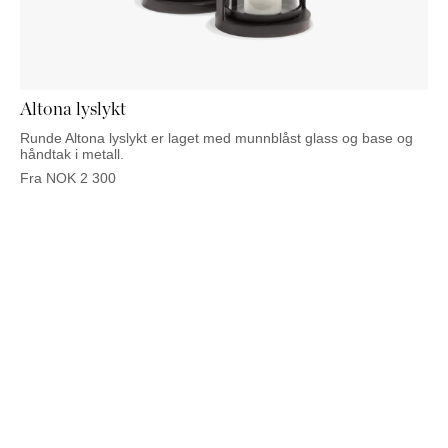
NATTBORD
KRUKKER
KURVER
Marbella
DEKOR
Palma
SPEIL
BORDDEKNING
Altona lyslykt
Runde Altona lyslykt er laget med munnblåst glass og base og
håndtak i metall.
Fra
NOK
2 300