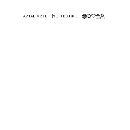
AVTAL MØTE
NETTBUTIKK
BUTIKKER SVERIGE
Velg språk:
Norsk
Göteborg
Malmø
Dansk
Stockholm
English
Svenska
BUTIKKER DANMARK
København
SHOWROOM SPANIA
Marbella