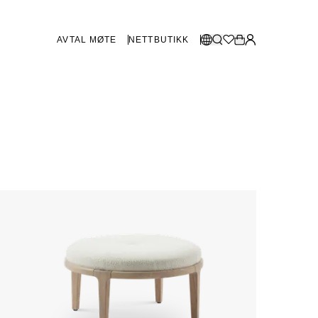
AVTAL MØTE
NETTBUTIKK
BUTIKKER SVERIGE
Velg språk:
Norsk
Göteborg
Malmø
Dansk
Stockholm
English
Svenska
BUTIKKER DANMARK
København
SHOWROOM SPANIA
Marbella