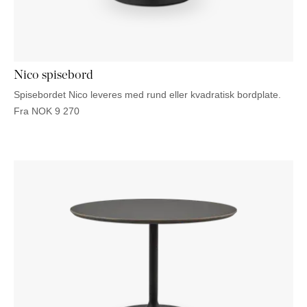
NATTBORD
KRUKKER
KURVER
Marbella
DEKOR
Palma
SPEIL
BORDDEKNING
Nico spisebord
Spisebordet Nico leveres med rund eller kvadratisk bordplate.
Fra
NOK
9 270