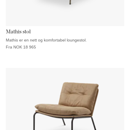
NATTBORD
KRUKKER
KURVER
Marbella
DEKOR
Palma
SPEIL
BORDDEKNING
Mathis stol
Mathis er en nett og komfortabel loungestol.
Fra
NOK
18 965