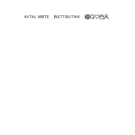
AVTAL MØTE
NETTBUTIKK
BUTIKKER SVERIGE
Velg språk:
Norsk
Göteborg
Malmø
Dansk
Stockholm
English
Svenska
BUTIKKER DANMARK
København
SHOWROOM SPANIA
Marbella