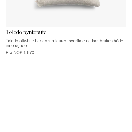
NATTBORD
KRUKKER
KURVER
Marbella
DEKOR
Palma
SPEIL
BORDDEKNING
Toledo pyntepute
Toledo offwhite har en strukturert overflate og kan brukes både
inne og ute.
Fra
NOK
1 870