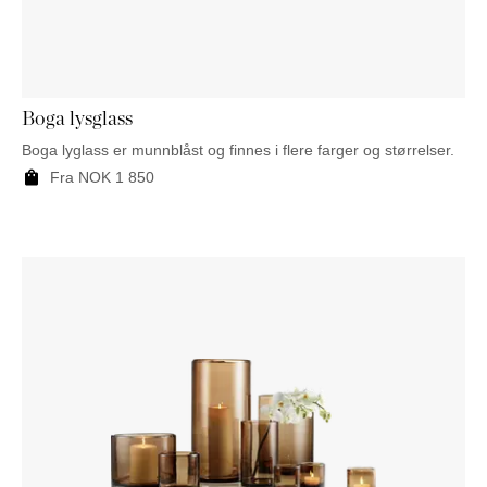
NATTBORD
KRUKKER
KURVER
Marbella
DEKOR
Palma
SPEIL
BORDDEKNING
Boga lysglass
Boga lyglass er munnblåst og finnes i flere farger og størrelser.
Fra
NOK
1 850