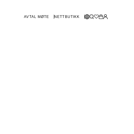
AVTAL MØTE
NETTBUTIKK
BUTIKKER SVERIGE
Velg språk:
Norsk
Göteborg
Malmø
Dansk
Stockholm
English
Svenska
BUTIKKER DANMARK
København
SHOWROOM SPANIA
Marbella