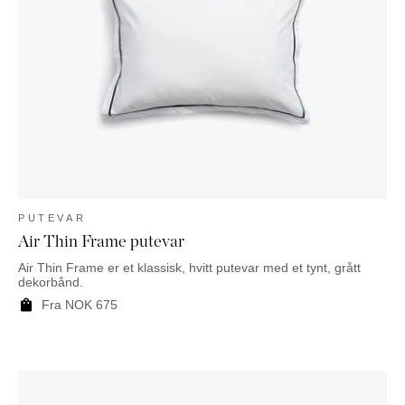
NATTBORD
KRUKKER
KURVER
Marbella
DEKOR
Palma
SPEIL
BORDDEKNING
PUTEVAR
Air Thin Frame putevar
Air Thin Frame er et klassisk, hvitt putevar med et tynt, grått
dekorbånd.
Fra
NOK
675