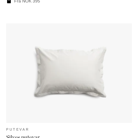
Fra
NOK
395
PUTEVAR
Silves putevar