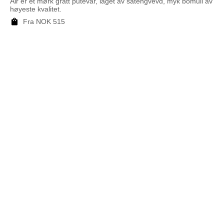
Air er et mørk grått putevar, laget av satengvevd, myk bomull av
høyeste kvalitet.
Fra
NOK
515