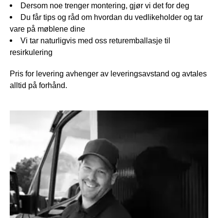
NATTBORD
KRUKKER
Dersom noe trenger montering, gjør vi det for deg
KURVER
Du får tips og råd om hvordan du vedlikeholder og tar
Marbella
DEKOR
vare på møblene dine
Palma
SPEIL
Vi tar naturligvis med oss returemballasje til
BORDDEKNING
resirkulering
Pris for levering avhenger av leveringsavstand og avtales
alltid på forhånd.