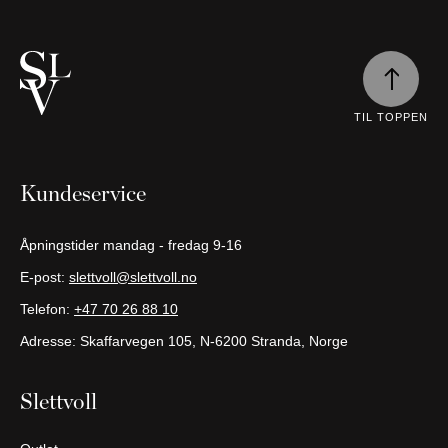
er
tom
Fortsett
å
handle
TIL TOPPEN
Kundeservice
Åpningstider mandag - fredag 9-16
E-post:
slettvoll@slettvoll.no
Telefon:
+47 70 26 88 10
Adresse: Skaffarvegen 105, N-6200 Stranda, Norge
Slettvoll