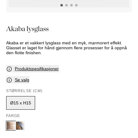
NATTBORD
KRUKKER
KURVER
Marbella
DEKOR
Palma
SPEIL
Akaba lysglass
BORDDEKNING
Akaba er et vakkert lysglass med en myk, marmorert effekt.
Glasset er laget for hånd gjennom flere prosesser for å oppnå
den flotte finishen.
Produktspesifikasjoner
Se valg
STØRRELSE (CM)
Ø15 x H15
FARGE