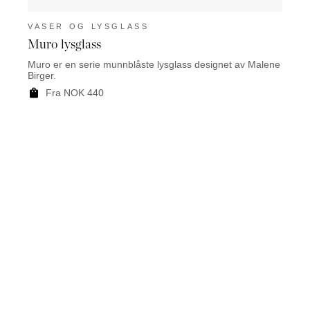
VASER OG LYSGLASS
VAS
Muro lysglass
Viani
Muro er en serie munnblåste lysglass designet av Malene
Viani 
Birger.
F
Fra NOK 440