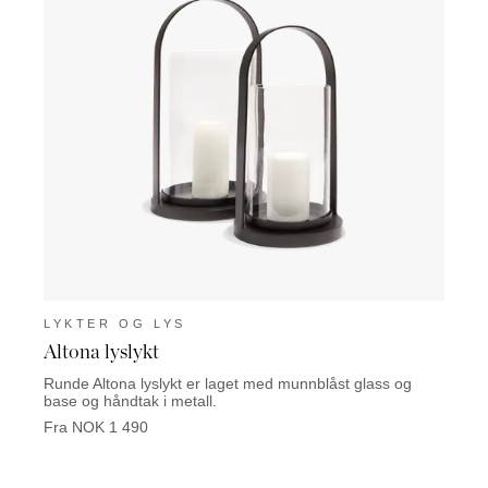
LYKTER OG LYS
LYK
Altona lyslykt
Mata
Runde Altona lyslykt er laget med munnblåst glass og
Den ve
base og håndtak i metall.
messi
Fra NOK 1 490
Fra N