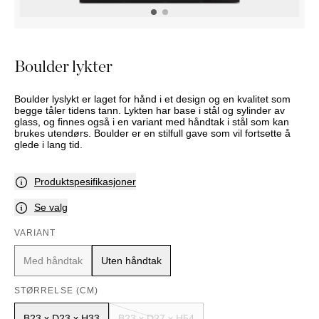
NATTBORD
KRUKKER
KURVER
Marbella
DEKOR
Palma
SPEIL
Boulder lykter
BORDDEKNING
Boulder lyslykt er laget for hånd i et design og en kvalitet som
begge tåler tidens tann. Lykten har base i stål og sylinder av
glass, og finnes også i en variant med håndtak i stål som kan
brukes utendørs. Boulder er en stilfull gave som vil fortsette å
glede i lang tid.
Produktspesifikasjoner
Se valg
VARIANT
Med håndtak
Uten håndtak
STØRRELSE (CM)
B23 x D23 x H33
B23 x D27 x H54