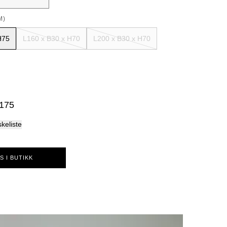
Palma
M)
H75
L160 x B30 x H70
L200 x B30 x H70
 175
skeliste
S I BUTIKK