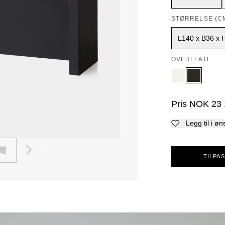
STØRRELSE (C
L140 x B36 x 
OVERFLATE
Pris
NOK
23
Legg til i øn
2
TILPAS