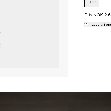
L180
Pris
NOK
2 6
Legg til i øn