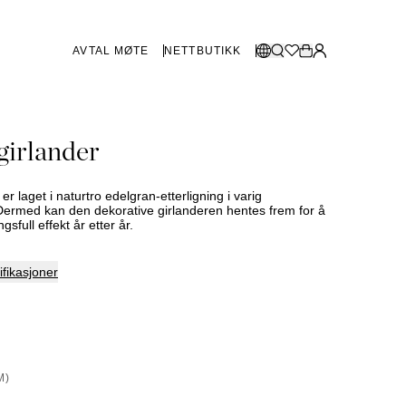
AVTAL MØTE
NETTBUTIKK
BUTIKKER SVERIGE
Velg språk:
girlander
Norsk
Göteborg
Malmø
Dansk
Stockholm
er laget i naturtro edelgran-etterligning i varig
English
Dermed kan den dekorative girlanderen hentes frem for å
sfull effekt år etter år.
Svenska
BUTIKKER DANMARK
fikasjoner
København
SHOWROOM SPANIA
M)
Marbella