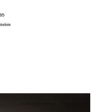
Palma
85
skeliste