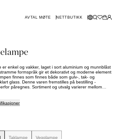
AVTAL MØTE
NETTBUTIKK
BUTIKKER SVERIGE
Velg språk:
elampe
Norsk
Göteborg
Malmø
Dansk
Stockholm
r enkel og vakker, laget i sort aluminium og munnblåst
English
stramme formspråk gir et dekorativt og moderne element
Lampen finnes som finnes både som gulv-, tak- og
Svenska
art glass. Denne varen fremstilles på bestilling -
derfor påregnes. Sortiment og utvalg varierer mellom
BUTIKKER DANMARK
kt din nærmeste Slettvollbutikk for mer informasjon.
København
fikasjoner
SHOWROOM SPANIA
Marbella
l
Taklampe
Vegglampe