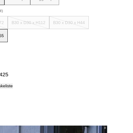
Palma
M)
72
B30 x D30 x H112
B30 x D30 x H44
65
 425
skeliste