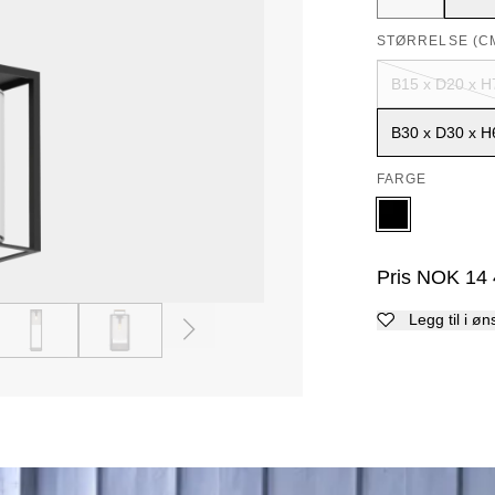
STØRRELSE (C
B15 x D20 x H
B30 x D30 x H
FARGE
Pris
NOK
14
Legg til i øn
4
5